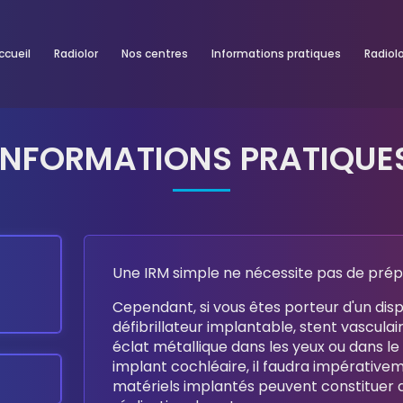
ccueil
Radiolor
Nos centres
Informations pratiques
Radiol
INFORMATIONS PRATIQUE
Y A-T-IL UNE PRÉPARATI
Une IRM simple ne nécessite pas de prépa
Cependant, si vous êtes porteur d'un dis
défibrillateur implantable, stent vasculair
éclat métallique dans les yeux ou dans le
implant cochléaire, il faudra impérativem
matériels implantés peuvent constituer d