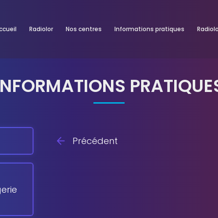
ccueil
Radiolor
Nos centres
Informations pratiques
Radiol
INFORMATIONS PRATIQUE
PONT-À-MOUSSON
Précédent
erie