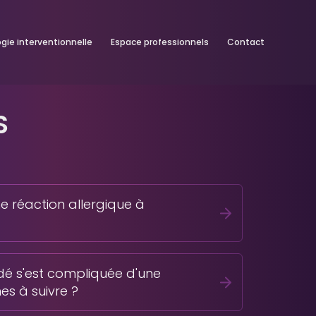
ogie interventionnelle
Espace professionnels
Contact
S
DE CONTRASTE NE S’EST P
ne réaction allergique à
odé s'est compliquée d'une
es à suivre ?